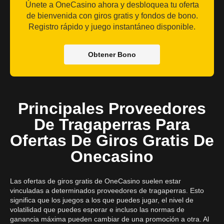
Únete a OneCasino ahora y desbloquea tu oferta
de bienvenida con giros gratis y fondos de bono.
Registro rápido y juego instantáneo disponible.
Obtener Bono
Principales Proveedores
De Tragaperras Para
Ofertas De Giros Gratis De
Onecasino
Las ofertas de giros gratis de OneCasino suelen estar
vinculadas a determinados proveedores de tragaperras. Esto
significa que los juegos a los que puedes jugar, el nivel de
volatilidad que puedes esperar e incluso las normas de
ganancia máxima pueden cambiar de una promoción a otra. Al