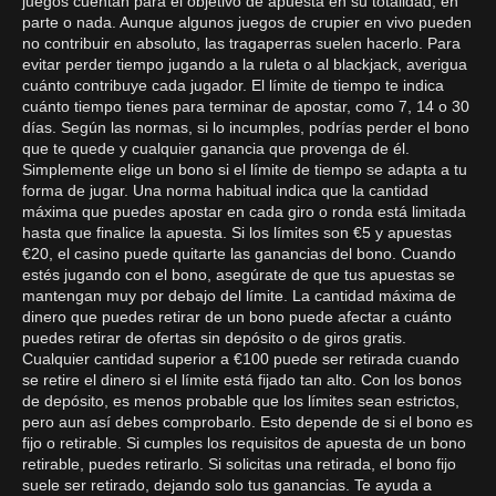
juegos cuentan para el objetivo de apuesta en su totalidad, en
parte o nada. Aunque algunos juegos de crupier en vivo pueden
no contribuir en absoluto, las tragaperras suelen hacerlo. Para
evitar perder tiempo jugando a la ruleta o al blackjack, averigua
cuánto contribuye cada jugador. El límite de tiempo te indica
cuánto tiempo tienes para terminar de apostar, como 7, 14 o 30
días. Según las normas, si lo incumples, podrías perder el bono
que te quede y cualquier ganancia que provenga de él.
Simplemente elige un bono si el límite de tiempo se adapta a tu
forma de jugar. Una norma habitual indica que la cantidad
máxima que puedes apostar en cada giro o ronda está limitada
hasta que finalice la apuesta. Si los límites son €5 y apuestas
€20, el casino puede quitarte las ganancias del bono. Cuando
estés jugando con el bono, asegúrate de que tus apuestas se
mantengan muy por debajo del límite. La cantidad máxima de
dinero que puedes retirar de un bono puede afectar a cuánto
puedes retirar de ofertas sin depósito o de giros gratis.
Cualquier cantidad superior a €100 puede ser retirada cuando
se retire el dinero si el límite está fijado tan alto. Con los bonos
de depósito, es menos probable que los límites sean estrictos,
pero aun así debes comprobarlo. Esto depende de si el bono es
fijo o retirable. Si cumples los requisitos de apuesta de un bono
retirable, puedes retirarlo. Si solicitas una retirada, el bono fijo
suele ser retirado, dejando solo tus ganancias. Te ayuda a