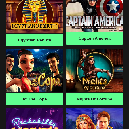
Captain America
Egyptian Rebirth
At The Copa
Nights Of Fortune