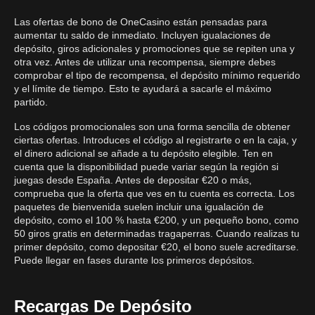
Las ofertas de bono de OneCasino están pensadas para
aumentar tu saldo de inmediato. Incluyen igualaciones de
depósito, giros adicionales y promociones que se repiten una y
otra vez. Antes de utilizar una recompensa, siempre debes
comprobar el tipo de recompensa, el depósito mínimo requerido
y el límite de tiempo. Esto te ayudará a sacarle el máximo
partido.
Los códigos promocionales son una forma sencilla de obtener
ciertas ofertas. Introduces el código al registrarte o en la caja, y
el dinero adicional se añade a tu depósito elegible. Ten en
cuenta que la disponibilidad puede variar según la región si
juegas desde España. Antes de depositar €20 o más,
comprueba que la oferta que ves en tu cuenta es correcta. Los
paquetes de bienvenida suelen incluir una igualación de
depósito, como el 100 % hasta €200, y un pequeño bono, como
50 giros gratis en determinadas tragaperras. Cuando realizas tu
primer depósito, como depositar €20, el bono suele acreditarse.
Puede llegar en fases durante los primeros depósitos.
Recargas De Depósito