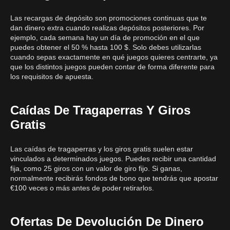
Las recargas de depósito son promociones continuas que te
dan dinero extra cuando realizas depósitos posteriores. Por
ejemplo, cada semana hay un día de promoción en el que
puedes obtener el 50 % hasta 100 $. Solo debes utilizarlas
cuando sepas exactamente en qué juegos quieres centrarte, ya
que los distintos juegos pueden contar de forma diferente para
los requisitos de apuesta.
Caídas De Tragaperras Y Giros
Gratis
Las caídas de tragaperras y los giros gratis suelen estar
vinculados a determinados juegos. Puedes recibir una cantidad
fija, como 25 giros con un valor de giro fijo. Si ganas,
normalmente recibirás fondos de bono que tendrás que apostar
€100 veces o más antes de poder retirarlos.
Ofertas De Devolución De Dinero