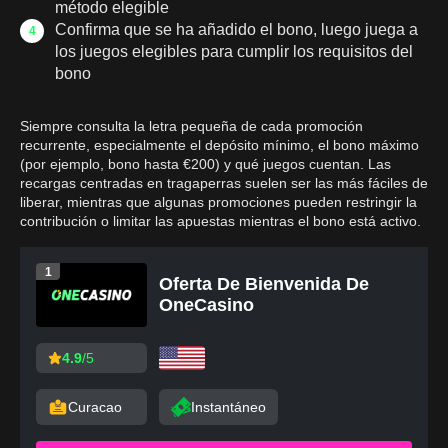
método elegible
Confirma que se ha añadido el bono, luego juega a
los juegos elegibles para cumplir los requisitos del
bono
Siempre consulta la letra pequeña de cada promoción
recurrente, especialmente el depósito mínimo, el bono máximo
(por ejemplo, bono hasta €200) y qué juegos cuentan. Las
recargas centradas en tragaperras suelen ser las más fáciles de
liberar, mientras que algunas promociones pueden restringir la
contribución o limitar las apuestas mientras el bono está activo.
1
Oferta De Bienvenida De
OneCasino
4.9
/5
Curacao
Instantáneo