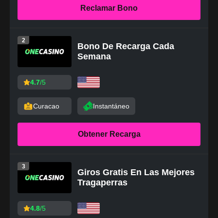
Reclamar Bono
2
Bono De Recarga Cada
Semana
4.7
/5
Curacao
Instantáneo
Obtener Recarga
3
Giros Gratis En Las Mejores
Tragaperras
4.8
/5