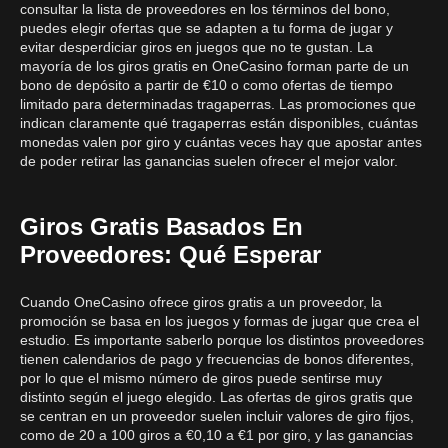
consultar la lista de proveedores en los términos del bono,
puedes elegir ofertas que se adapten a tu forma de jugar y
evitar desperdiciar giros en juegos que no te gustan. La
mayoría de los giros gratis en OneCasino forman parte de un
bono de depósito a partir de €10 o como ofertas de tiempo
limitado para determinadas tragaperras. Las promociones que
indican claramente qué tragaperras están disponibles, cuántas
monedas valen por giro y cuántas veces hay que apostar antes
de poder retirar las ganancias suelen ofrecer el mejor valor.
Giros Gratis Basados En
Proveedores: Qué Esperar
Cuando OneCasino ofrece giros gratis a un proveedor, la
promoción se basa en los juegos y formas de jugar que crea el
estudio. Es importante saberlo porque los distintos proveedores
tienen calendarios de pago y frecuencias de bonos diferentes,
por lo que el mismo número de giros puede sentirse muy
distinto según el juego elegido. Las ofertas de giros gratis que
se centran en un proveedor suelen incluir valores de giro fijos,
como de 20 a 100 giros a €0,10 a €1 por giro, y las ganancias