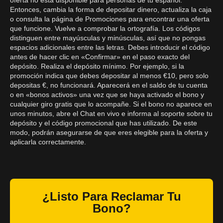
oferta no está disponible para personas de tu español.
Entonces, cambia la forma de depositar dinero, actualiza la caja
o consulta la página de Promociones para encontrar una oferta
que funcione. Vuelve a comprobar la ortografía. Los códigos
distinguen entre mayúsculas y minúsculas, así que no pongas
espacios adicionales entre las letras. Debes introducir el código
antes de hacer clic en «Confirmar» en el paso exacto del
depósito. Realiza el depósito mínimo. Por ejemplo, si la
promoción indica que debes depositar al menos €10, pero solo
depositas €, no funcionará. Aparecerá en el saldo de tu cuenta
o en «bonos activos» una vez que se haya activado el bono y
cualquier giro gratis que lo acompañe. Si el bono no aparece en
unos minutos, abre el Chat en vivo e informa al soporte sobre tu
depósito y el código promocional que has utilizado. De este
modo, podrán asegurarse de que eres elegible para la oferta y
aplicarla correctamente.
¿Listo Para Reclamar Tu
Bono?