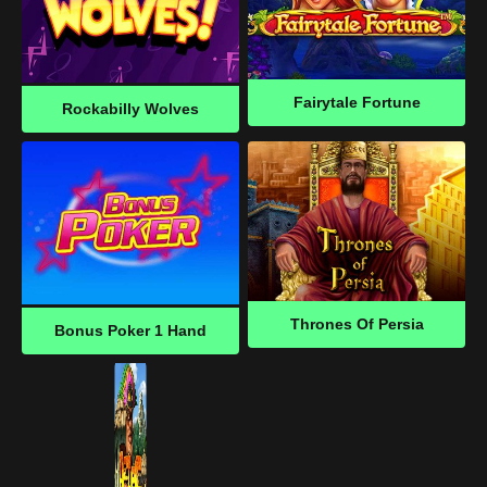
Fairytale Fortune
Rockabilly Wolves
Thrones Of Persia
Bonus Poker 1 Hand