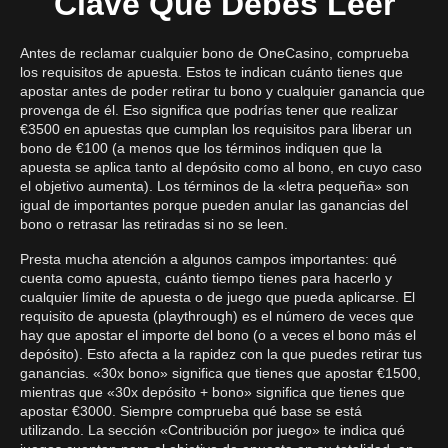
Clave Que Debes Leer
Antes de reclamar cualquier bono de OneCasino, comprueba
los requisitos de apuesta. Estos te indican cuánto tienes que
apostar antes de poder retirar tu bono y cualquier ganancia que
provenga de él. Eso significa que podrías tener que realizar
€3500 en apuestas que cumplan los requisitos para liberar un
bono de €100 (a menos que los términos indiquen que la
apuesta se aplica tanto al depósito como al bono, en cuyo caso
el objetivo aumenta). Los términos de la «letra pequeña» son
igual de importantes porque pueden anular las ganancias del
bono o retrasar las retiradas si no se leen.
Presta mucha atención a algunos campos importantes: qué
cuenta como apuesta, cuánto tiempo tienes para hacerlo y
cualquier límite de apuesta o de juego que pueda aplicarse. El
requisito de apuesta (playthrough) es el número de veces que
hay que apostar el importe del bono (o a veces el bono más el
depósito). Esto afecta a la rapidez con la que puedes retirar tus
ganancias. «30x bono» significa que tienes que apostar €1500,
mientras que «30x depósito + bono» significa que tienes que
apostar €3000. Siempre comprueba qué base se está
utilizando. La sección «Contribución por juego» te indica qué