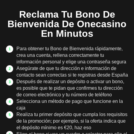
Reclama Tu Bono De
Bienvenida De Onecasino
En Minutos
Para obtener tu Bono de Bienvenida rápidamente,
crea una cuenta, rellena correctamente tu
información personal y elige una contraseña segura
Asegúrate de que tu dirección e información de
contacto sean correctas si te registras desde España
Después de realizar un depósito o activar un bono,
es posible que te pidan que confirmes tu dirección
de correo electrónico y tu número de teléfono
Selecciona un método de pago que funcione en la
caja
Realiza tu primer depósito que cumpla los requisitos
de la promoción; por ejemplo, si la oferta indica que
el depósito mínimo es €20, haz eso